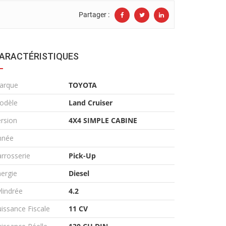
Partager :
ARACTÉRISTIQUES
arque
TOYOTA
odèle
Land Cruiser
rsion
4X4 SIMPLE CABINE
nnée
rrosserie
Pick-Up
ergie
Diesel
lindrée
4.2
issance Fiscale
11 CV