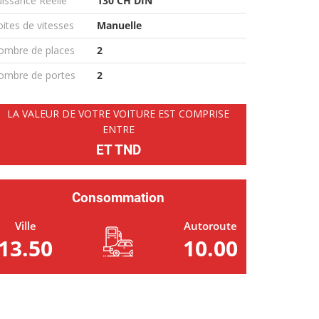
issance Réelle
130 CH DIN
ites de vitesses
Manuelle
ombre de places
2
ombre de portes
2
LA VALEUR DE VOTRE VOITURE EST COMPRISE
ENTRE
ET TND
Consommation
Ville
Autoroute
13.50
10.00