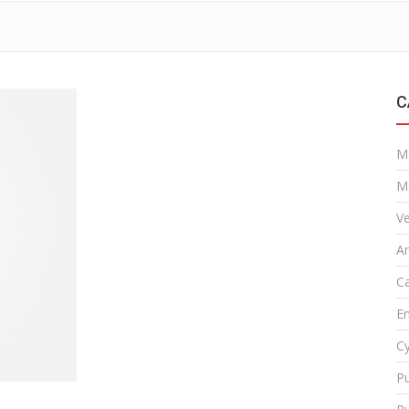
C
M
M
Ve
A
Ca
En
Cy
Pu