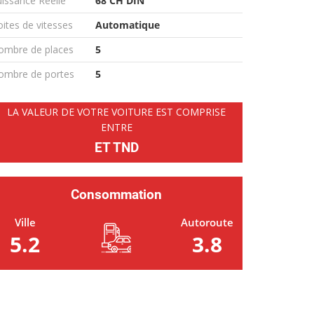
issance Réelle
68 CH DIN
ites de vitesses
Automatique
ombre de places
5
ombre de portes
5
LA VALEUR DE VOTRE VOITURE EST COMPRISE
ENTRE
ET TND
Consommation
Ville
Autoroute
5.2
3.8