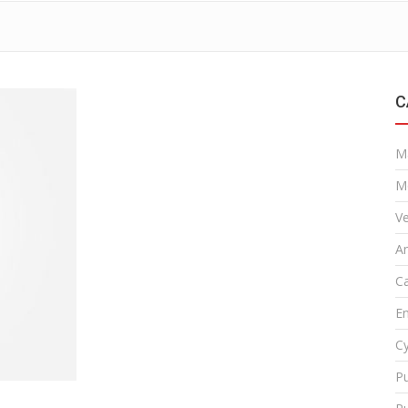
C
M
M
Ve
A
Ca
En
Cy
Pu