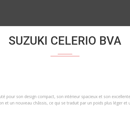
SUZUKI CELERIO BVA
té pour son design compact, son intérieur spacieux et son excellente
n et un nouveau châssis, ce qui se traduit par un poids plus léger et