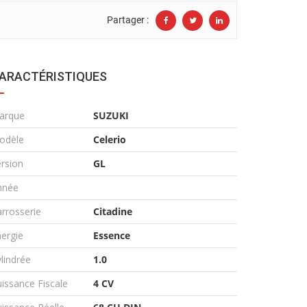
Partager :
ARACTÉRISTIQUES
arque
SUZUKI
odèle
Celerio
rsion
GL
nnée
rrosserie
Citadine
ergie
Essence
lindrée
1.0
issance Fiscale
4 CV