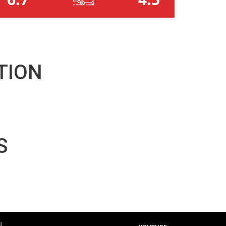
TION
S