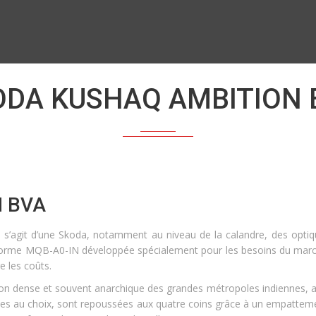
ODA KUSHAQ AMBITION 
 BVA
 s’agit d’une Skoda, notamment au niveau de la calandre, des optiq
teforme MQB-A0-IN développée spécialement pour les besoins du mar
e les coûts.
ation dense et souvent anarchique des grandes métropoles indiennes, 
ces au choix, sont repoussées aux quatre coins grâce à un empattemen