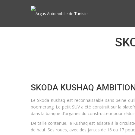
SK
SKODA KUSHAQ AMBITION
Le Skoda Kushaq est reconnaissable sans peine qu’il
boomerang. Le petit SUV a été construit sur la pla
dans la banque d’organes du constructeur pour réduir
De taille contenue, le Kushaq est adapté à la circul
de haut. Ses roues, avec des jantes de 16 ou 17 pou