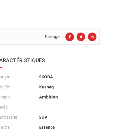
Partager :
ARACTÉRISTIQUES
arque
SKODA
odèle
Kushaq
rsion
Ambition
nnée
rrosserie
SUV
ergie
Essence