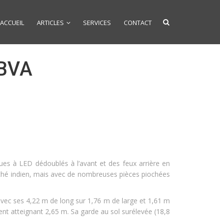
ACCUEIL
ARTICLES
SERVICES
CONTACT
BVA
ues à LED dédoublés à l’avant et des feux arrière en
ché indien, mais avec de nombreuses pièces piochées
avec ses 4,22 m de long sur 1,76 m de large et 1,61 m
t atteignant 2,65 m. Sa garde au sol surélevée (18,8