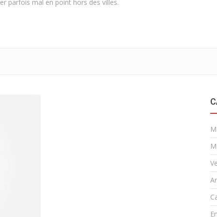
er parfois mal en point hors des villes.
C
M
M
Ve
A
Ca
En