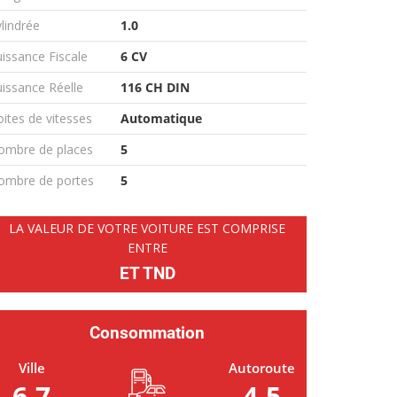
lindrée
1.0
issance Fiscale
6 CV
issance Réelle
116 CH DIN
ites de vitesses
Automatique
ombre de places
5
ombre de portes
5
LA VALEUR DE VOTRE VOITURE EST COMPRISE
ENTRE
ET TND
Consommation
Ville
Autoroute
6.7
4.5