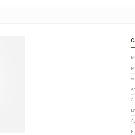
C
M
M
Ve
A
Ca
En
Cy
Pu