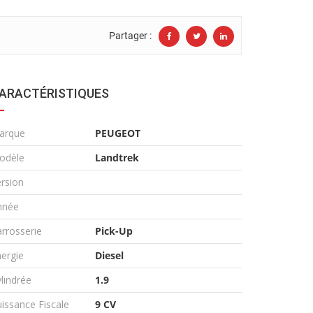
Partager :
ARACTÉRISTIQUES
arque
PEUGEOT
odèle
Landtrek
rsion
nnée
rrosserie
Pick-Up
ergie
Diesel
lindrée
1.9
issance Fiscale
9 CV