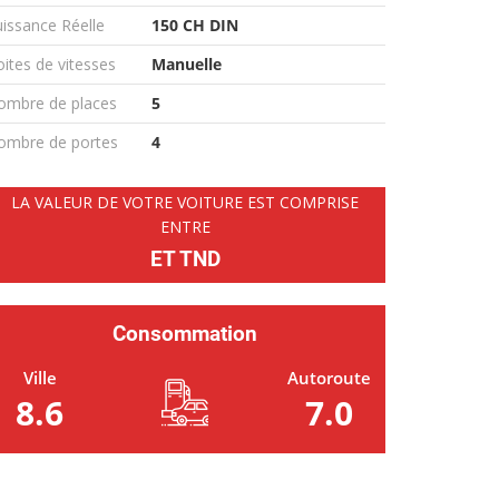
issance Réelle
150 CH DIN
ites de vitesses
Manuelle
ombre de places
5
ombre de portes
4
LA VALEUR DE VOTRE VOITURE EST COMPRISE
ENTRE
ET TND
Consommation
Ville
Autoroute
8.6
7.0