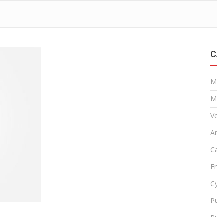
C
M
M
Ve
A
Ca
En
Cy
Pu