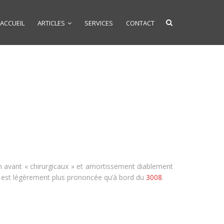
ACCUEIL
ARTICLES
SERVICES
CONTACT
in avant « chirurgicaux » et amortissement diablement
té est légèrement plus prononcée qu’à bord du
3008
.