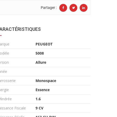
Partager :
ARACTÉRISTIQUES
arque
PEUGEOT
odèle
5008
rsion
Allure
nnée
rrosserie
Monospace
ergie
Essence
lindrée
1.6
issance Fiscale
9 CV