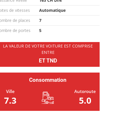
issance Réelle
163 CH DIN
ites de vitesses
Automatique
ombre de places
7
ombre de portes
5
LA VALEUR DE VOTRE VOITURE EST COMPRISE
ENTRE
ET TND
Consommation
Ville
Autoroute
7.3
5.0