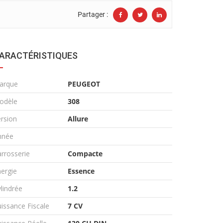
Partager :
ARACTÉRISTIQUES
arque
PEUGEOT
odèle
308
rsion
Allure
nnée
rrosserie
Compacte
ergie
Essence
lindrée
1.2
issance Fiscale
7 CV