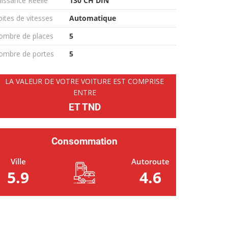
issance Réelle
130 CH DIN
ites de vitesses
Automatique
ombre de places
5
ombre de portes
5
LA VALEUR DE VOTRE VOITURE EST COMPRISE
ENTRE
ET TND
Consommation
Ville
Autoroute
5.9
4.6