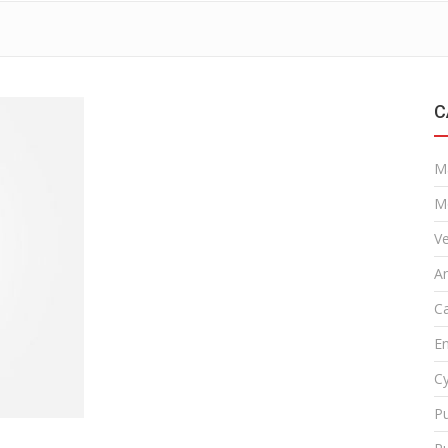
C
M
M
Ve
A
Ca
En
Cy
Pu