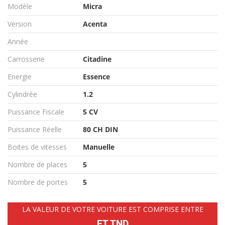
Modèle
Micra
Version
Acenta
Année
Carrosserie
Citadine
Energie
Essence
Cylindrée
1.2
Puissance Fiscale
5 CV
Puissance Réelle
80 CH DIN
Boites de vitesses
Manuelle
Nombre de places
5
Nombre de portes
5
LA VALEUR DE VOTRE VOITURE EST COMPRISE ENTRE
ET TND