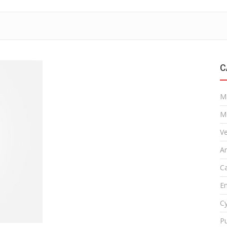
C
M
M
Ve
A
Ca
En
Cy
Pu