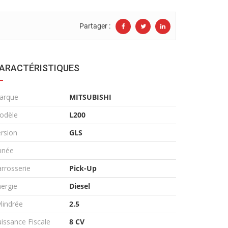
Partager :
ARACTÉRISTIQUES
arque
MITSUBISHI
odèle
L200
rsion
GLS
nnée
rrosserie
Pick-Up
ergie
Diesel
lindrée
2.5
issance Fiscale
8 CV