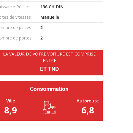
issance Réelle
136 CH DIN
ites de vitesses
Manuelle
ombre de places
2
ombre de portes
2
LA VALEUR DE VOTRE VOITURE EST COMPRISE
ENTRE
ET TND
Consommation
Ville
Autoroute
8,9
6,8