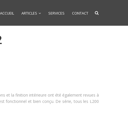
ACCUEIL
ARTICLES
SERVICES
CONTACT
2
et la finition intérieure ont été également revues à
st fonctionnel et bien conçu. De série, tous les L200