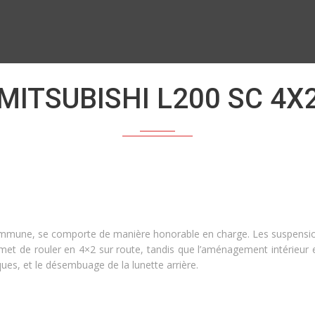
MITSUBISHI L200 SC 4X
mune, se comporte de manière honorable en charge. Les suspensions 
met de rouler en 4×2 sur route, tandis que l’aménagement intérieur e
riques, et le désembuage de la lunette arrière.