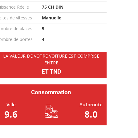
issance Réelle
75 CH DIN
ites de vitesses
Manuelle
ombre de places
5
ombre de portes
4
LA VALEUR DE VOTRE VOITURE EST COMPRISE
ENTRE
ET TND
Consommation
Ville
Autoroute
9.6
8.0