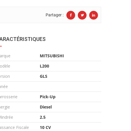
Partager :
ARACTÉRISTIQUES
arque
MITSUBISHI
odèle
L200
rsion
GLS
nnée
rrosserie
Pick-Up
ergie
Diesel
lindrée
2.5
issance Fiscale
10 CV