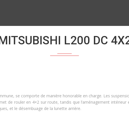
MITSUBISHI L200 DC 4X
mune, se comporte de manière honorable en charge. Les suspensions 
met de rouler en 4×2 sur route, tandis que l’aménagement intérieur e
riques, et le désembuage de la lunette arrière.