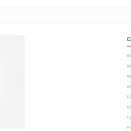
C
M
M
Ve
A
Ca
En
Cy
Pu