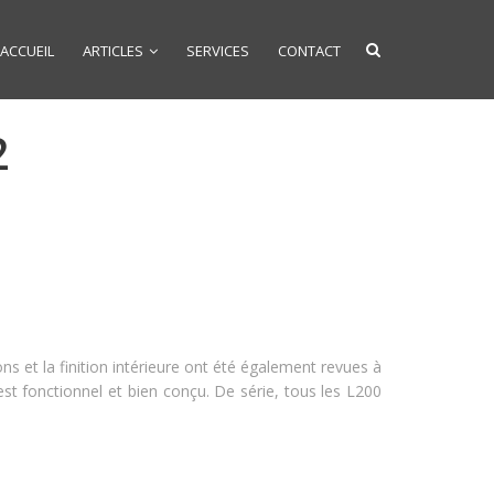
ACCUEIL
ARTICLES
SERVICES
CONTACT
2
et la finition intérieure ont été également revues à
st fonctionnel et bien conçu. De série, tous les L200