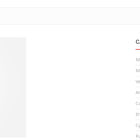
C
M
M
Ve
A
Ca
En
Cy
Pu