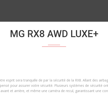
MG RX8 AWD LUXE+
re esprit sera tranquille de par la sécurité de la RX8. Allant des airb
st pensé pour assurer votre sécurité. Plusieurs systèmes de sécurité 
rs avant et arrière, et même une caméra de recul, garantissant une con