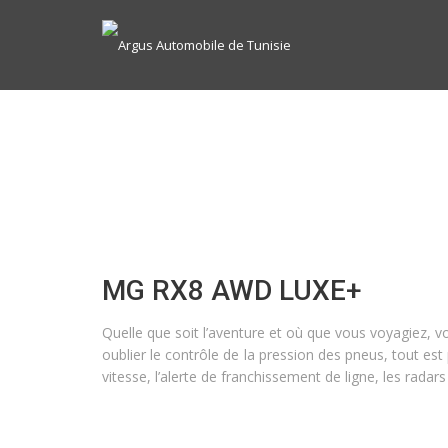
MG RX8 AWD LUXE+
Quelle que soit l’aventure et où que vous voyagiez, vot
oublier le contrôle de la pression des pneus, tout e
vitesse, l’alerte de franchissement de ligne, les rada