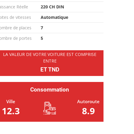
issance Réelle
220 CH DIN
ites de vitesses
Automatique
ombre de places
7
ombre de portes
5
LA VALEUR DE VOTRE VOITURE EST COMPRISE
ENTRE
ET TND
Consommation
Ville
Autoroute
12.3
8.9