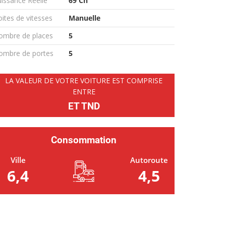
issance Réelle
69 Ch
ites de vitesses
Manuelle
ombre de places
5
ombre de portes
5
LA VALEUR DE VOTRE VOITURE EST COMPRISE
ENTRE
ET TND
Consommation
Ville
Autoroute
6,4
4,5