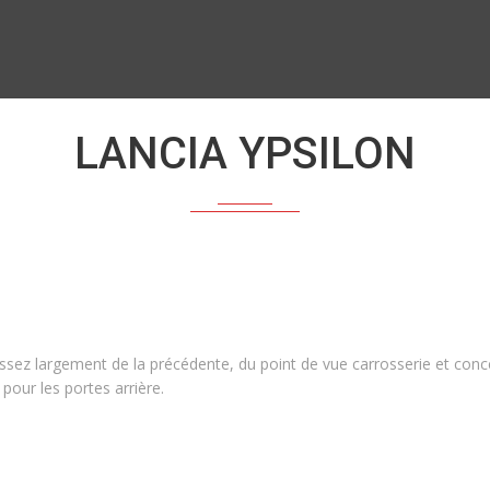
LANCIA YPSILON
sez largement de la précédente, du point de vue carrosserie et concept
our les portes arrière.