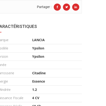
Partager :
ARACTÉRISTIQUES
arque
LANCIA
odèle
Ypsilon
rsion
Ypsilon
nnée
rrosserie
Citadine
ergie
Essence
lindrée
1.2
issance Fiscale
4 CV