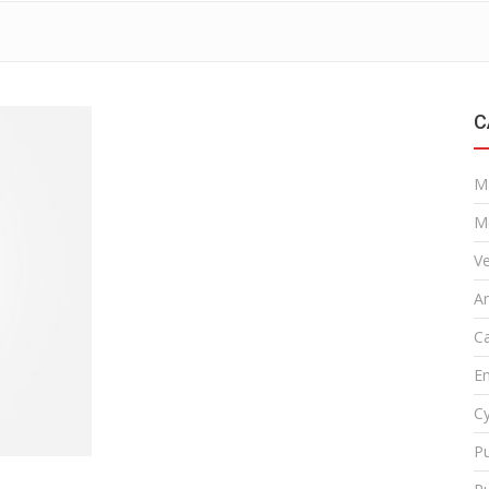
C
M
M
Ve
A
Ca
En
Cy
Pu