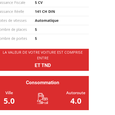
issance Fiscale
5 CV
issance Réelle
141 CH DIN
ites de vitesses
Automatique
ombre de places
5
ombre de portes
5
LA VALEUR DE VOTRE VOITURE EST COMPRISE
ENTRE
ET TND
Consommation
Ville
Autoroute
5.0
4.0