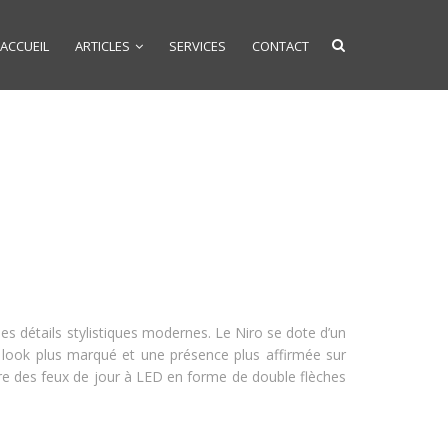
ACCUEIL
ARTICLES
SERVICES
CONTACT
es détails stylistiques modernes. Le Niro se dote d’un
un look plus marqué et une présence plus affirmée sur
ègre des feux de jour à LED en forme de double flèches