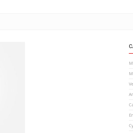
C
M
M
Ve
A
Ca
En
Cy