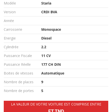
Modèle
Staria
Version
CRDI BVA
Année
Carrosserie
Monospace
Energie
Diesel
Cylindrée
2.2
Puissance Fiscale
11 CV
Puissance Réelle
177 CH DIN
Boites de vitesses
Automatique
Nombre de places
9
Nombre de portes
5
LA VALEUR DE VOTRE VOITURE EST COMPRISE ENTRE
ET TND