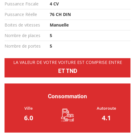
Puissance Fiscale
4 CV
Puissance Réelle
76 CH DIN
Boites de vitesses
Manuelle
Nombre de places
5
Nombre de portes
5
LA VALEUR DE VOTRE VOITURE EST COMPRISE ENTRE
ET TND
Consommation
Ville
Autoroute
6.0
4.1