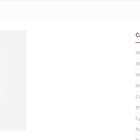
C
M
M
Ve
A
Ca
En
Cy
Pu