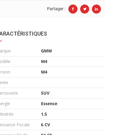
Partager :
ARACTÉRISTIQUES
arque
GMW
odèle
M4
rsion
M4
nnée
rrosserie
SUV
ergie
Essence
lindrée
1.5
issance Fiscale
6 CV