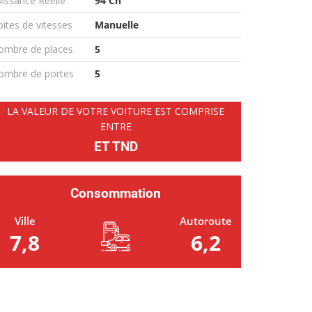
issance Réelle
94 Ch
ites de vitesses
Manuelle
ombre de places
5
ombre de portes
5
LA VALEUR DE VOTRE VOITURE EST COMPRISE
ENTRE
ET TND
Consommation
Ville
Autoroute
7,8
6,2