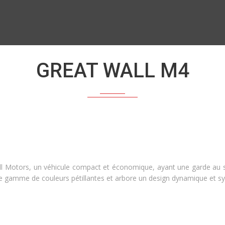
GREAT WALL M4
l Motors, un véhicule compact et économique, ayant une garde au sol
une gamme de couleurs pétillantes et arbore un design dynamique et s