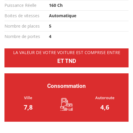
Puissance Réelle
160 Ch
Boites de vitesses
Automatique
Nombre de places
5
Nombre de portes
4
LA VALEUR DE VOTRE VOITURE EST COMPRISE ENTRE
ET TND
Consommation
Ville
Autoroute
7,8
4,6