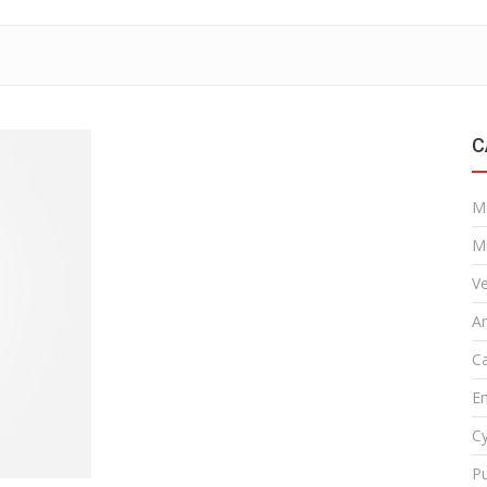
C
M
M
Ve
A
Ca
En
Cy
Pu