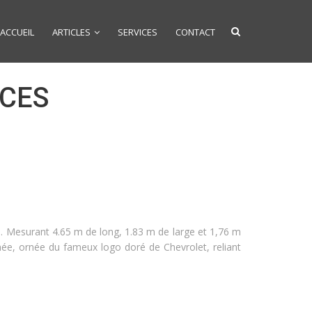
ACCUEIL
ARTICLES
SERVICES
CONTACT
ACES
. Mesurant 4.65 m de long, 1.83 m de large et 1,76 m
mée, ornée du fameux logo doré de Chevrolet, reliant