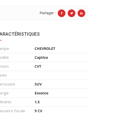
Partager :
ARACTÉRISTIQUES
arque
CHEVROLET
odèle
Captiva
rsion
CVT
nnée
rrosserie
SUV
ergie
Essence
lindrée
1.5
issance Fiscale
9 CV