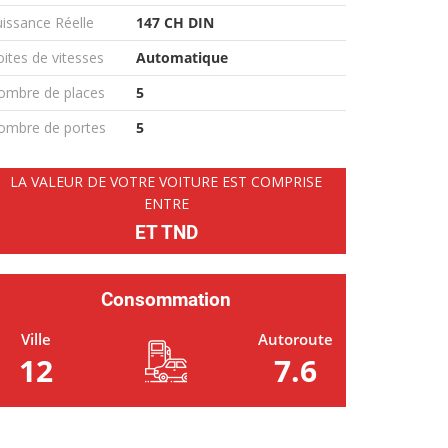
issance Réelle
147 CH DIN
ites de vitesses
Automatique
ombre de places
5
ombre de portes
5
LA VALEUR DE VOTRE VOITURE EST COMPRISE
ENTRE
ET TND
Consommation
Ville
Autoroute
12
7.6