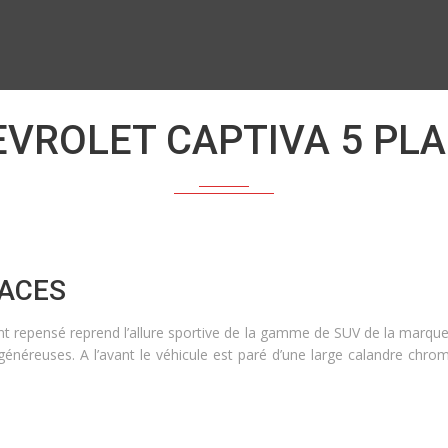
VROLET CAPTIVA 5 PL
LACES
 repensé reprend l’allure sportive de la gamme de SUV de la marque
généreuses. A l’avant le véhicule est paré d’une large calandre chro