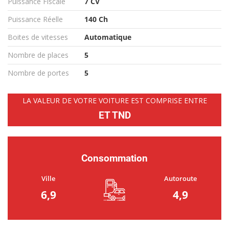
Puissance Fiscale
7 CV
Puissance Réelle
140 Ch
Boites de vitesses
Automatique
Nombre de places
5
Nombre de portes
5
LA VALEUR DE VOTRE VOITURE EST COMPRISE ENTRE
ET TND
Consommation
Ville
Autoroute
6,9
4,9