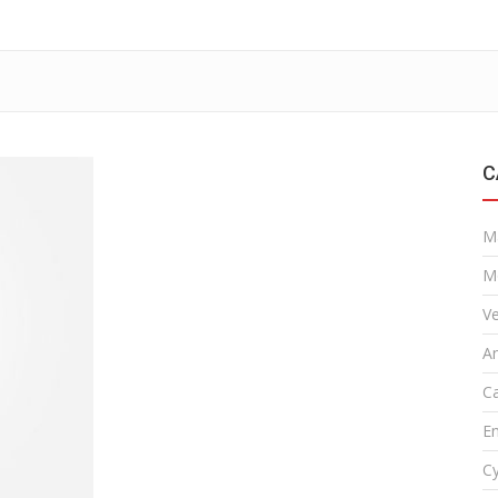
C
M
M
Ve
A
Ca
En
Cy