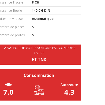
issance Fiscale
8 CH
issance Réelle
140 CH DIN
ites de vitesses
Automatique
ombre de places
5
ombre de portes
5
LA VALEUR DE VOTRE VOITURE EST COMPRISE
ENTRE
ET TND
Consommation
Ville
Autoroute
7.0
4.3