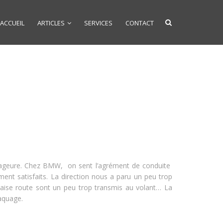
ACCUEIL
ARTICLES
SERVICES
CONTACT
 gageure. Chez BMW, on sent l’agrément de conduite
 satisfaits. La direction nous a paru un peu trop
auvaise route sont un peu trop transmis au volant… La
raquage.