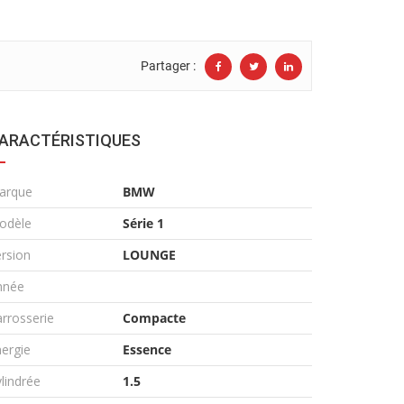
Partager :
ARACTÉRISTIQUES
arque
BMW
odèle
Série 1
rsion
LOUNGE
nnée
rrosserie
Compacte
ergie
Essence
lindrée
1.5