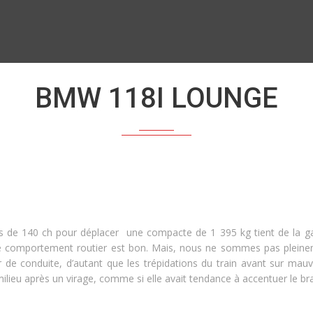
BMW 118I LOUNGE
es de 140 ch pour déplacer une compacte de 1 395 kg tient de la
omportement routier est bon. Mais, nous ne sommes pas pleinement
isir de conduite, d’autant que les trépidations du train avant sur m
 milieu après un virage, comme si elle avait tendance à accentuer le b