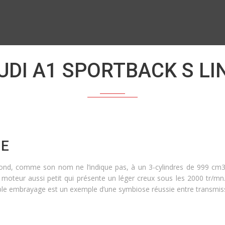
UDI A1 SPORTBACK S LI
NE
espond, comme son nom ne l’indique pas, à un 3-cylindres de 999 cm
 moteur aussi petit qui présente un léger creux sous les 2000 tr/
ouble embrayage est un exemple d’une symbiose réussie entre transmis