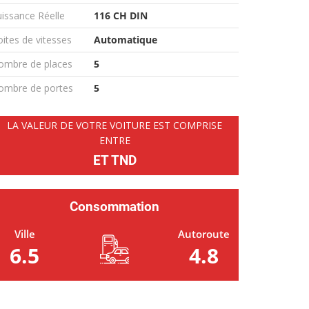
issance Réelle
116 CH DIN
ites de vitesses
Automatique
ombre de places
5
ombre de portes
5
LA VALEUR DE VOTRE VOITURE EST COMPRISE
ENTRE
ET TND
Consommation
Ville
Autoroute
6.5
4.8