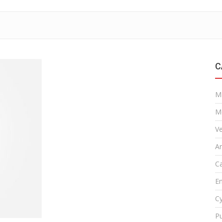
C
M
M
Ve
A
Ca
En
Cy
Pu