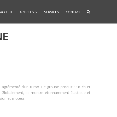
ACCUEIL
ARTICLES
SERVICES
CONTACT
NE
3 agrémenté d’un turbo. Ce groupe produit 116 ch et
mn. Globalement, se montre étonnamment élastique et
sion et moteur.