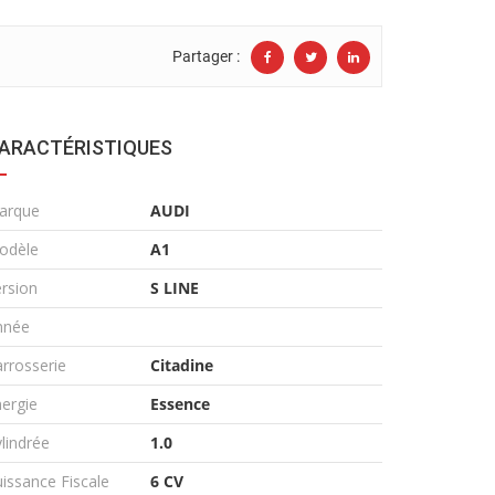
Partager :
ARACTÉRISTIQUES
arque
AUDI
odèle
A1
rsion
S LINE
nnée
rrosserie
Citadine
ergie
Essence
lindrée
1.0
issance Fiscale
6 CV