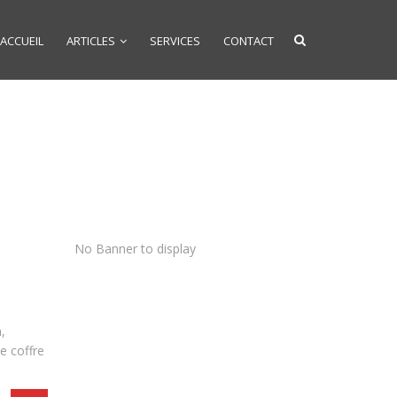
ACCUEIL
ARTICLES
SERVICES
CONTACT
No Banner to display
,
e coffre