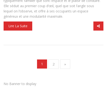
typiquement familier que sont l’espace et le plaisir de conduire.
Elle séduit au premier coup d’œil, quel que soit l’angle sous
lequel on l’observe, et offre à ses occupants un espace
généreux et une modularité maximale.
Lire La Suite
(current)
1
2
»
No Banner to display