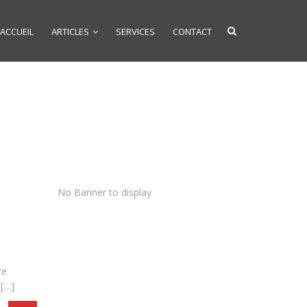
ACCUEIL
ARTICLES
SERVICES
CONTACT
No Banner to display
re
 […]