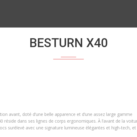
BESTURN X40
ion avant, doté d’une belle apparence et d’une assez large gamme
40 réside dans ses lignes de corps ergonomiques. À l’avant de la voitu
ocs surélevé avec une signature lumineuse élégantes et high-tech, et