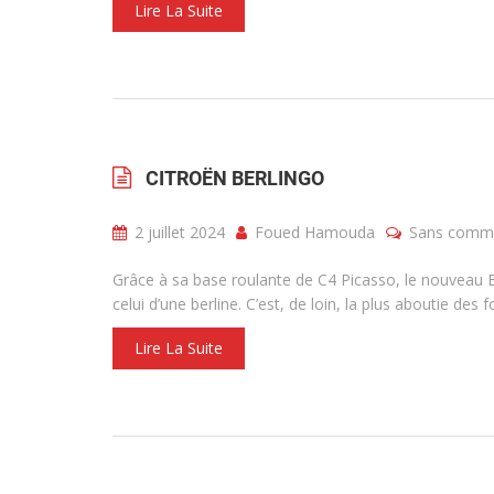
Lire La Suite
CITROËN BERLINGO
2 juillet 2024
Foued Hamouda
Sans comme
Grâce à sa base roulante de C4 Picasso, le nouveau B
celui d’une berline. C’est, de loin, la plus aboutie de
Lire La Suite