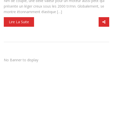
Nm de couple, une belle valeur pour un moteur aussi petit qui
présente un léger creux sous les 2000 tr/mn. Globalement, se
montre étonnamment élastique […]
Lire La Suite
No Banner to display