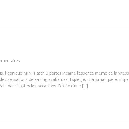
mmentaires
s, l’iconique MINI Hatch 3 portes incarne l’essence même de la vitess
 des sensations de karting exaltantes. Espiègle, charismatique et imp
éale dans toutes les occasions. Dotée d’une […]