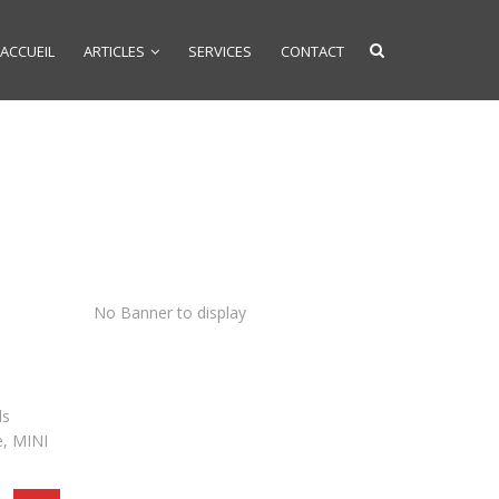
ACCUEIL
ARTICLES
SERVICES
CONTACT
No Banner to display
ls
e, MINI