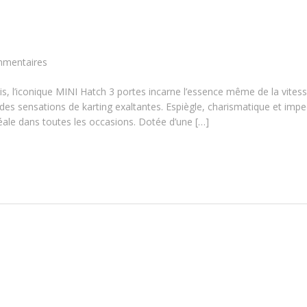
mmentaires
s, l’iconique MINI Hatch 3 portes incarne l’essence même de la vitess
 des sensations de karting exaltantes. Espiègle, charismatique et imp
éale dans toutes les occasions. Dotée d’une […]